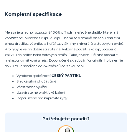
Kompletní specifikace
Melasa je snadno rozpustné 100% přírodní neředěné sladilo, které má
konzistenci hustého sirupu či dipu. Jedná se o tmavě hnědou tekutinu
plnou draslíku, vápníku a hořčíku, vlákniny, minerálů a stopových prvků.
Pro ryby je velmi dobře stravitelné. Výborné použít jako dip, booster či
zálivku do boilies nebo hotových směsí. Také je velmi účinné obohatit
melasou krmítkové směsi. Doporučené skladování originálního balení je
do 20 °C a spotřeba do 24 měsíců od zakoupení.
Vyrobeno společností
ČESKÝ PARTIKL
Sladká silná chuť i vůně
Všestranné využití
Uzavíratelné praktické balení
Doporučené pro kaprovité ryby
Potřebujete poradit?