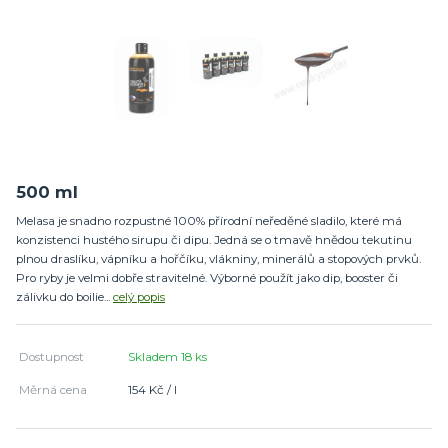
500 ml
Melasa je snadno rozpustné 100% přírodní neředěné sladilo, které má
konzistenci hustého sirupu či dipu. Jedná se o tmavě hnědou tekutinu
plnou draslíku, vápníku a hořčíku, vlákniny, minerálů a stopových prvků.
Pro ryby je velmi dobře stravitelné. Výborné použít jako dip, booster či
zálivku do boilie...
celý popis
Dostupnost
Skladem 18 ks
Měrná cena
154 Kč / l