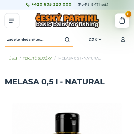
+420 605 320 000
(Po-Pá, 9-17 hod.)
0
CZK
Úvod
TEKUTÉ SLOŽKY
MELASA 0,5 l - NATURAL
MELASA 0,5 l - NATURAL