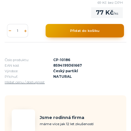
69 Kč
bez DPH
77 Kč
/
ks
Přidat do košíku
Číslo produktu:
CP-10186
EAN kód:
8594199361667
Výrobce:
Český partikl
Příchuť:
NATURAL
Hlídat cenu / dostupnost
Jsme rodinná firma
máme více jak 12 let zkušeností