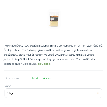
Pro naše šroty jsou použita suchá zrna a semena od místních zemědělců.
Šrot je lehce až středně pojivou složkou většiny krmných směsí na
položenou, plavanou či feeder. Ve vodě vytváří výrazný mrak a velice
jednoduše přiláká bílé a kaprovité ryby na lovné místo. Z kukuřičného
šrotu se uvolňuje spoust...
celý popis
Dostupnost
Skladem 43 ks
Váha