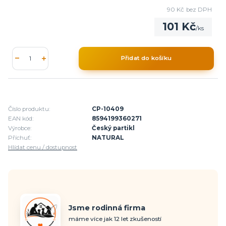
90 Kč
bez DPH
101 Kč
/
ks
Přidat do košíku
Číslo produktu:
CP-10409
EAN kód:
8594199360271
Výrobce:
Český partikl
Příchuť:
NATURAL
Hlídat cenu / dostupnost
Jsme rodinná firma
máme více jak 12 let zkušeností