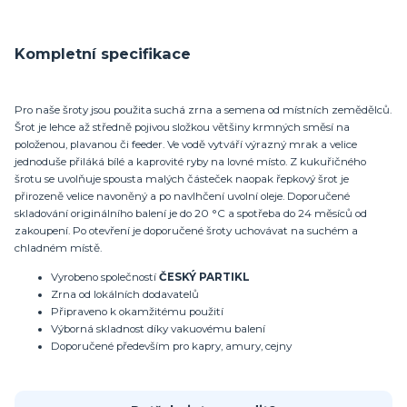
Kompletní specifikace
Pro naše šroty jsou použita suchá zrna a semena od místních zemědělců.
Šrot je lehce až středně pojivou složkou většiny krmných směsí na
položenou, plavanou či feeder. Ve vodě vytváří výrazný mrak a velice
jednoduše přiláká bílé a kaprovité ryby na lovné místo. Z kukuřičného
šrotu se uvolňuje spousta malých částeček naopak řepkový šrot je
přirozeně velice navoněný a po navlhčení uvolní oleje. Doporučené
skladování originálního balení je do 20 °C a spotřeba do 24 měsíců od
zakoupení. Po otevření je doporučené šroty uchovávat na suchém a
chladném místě.
Vyrobeno společností
ČESKÝ PARTIKL
Zrna od lokálních dodavatelů
Připraveno k okamžitému použití
Výborná skladnost díky vakuovému balení
Doporučené především pro kapry, amury, cejny