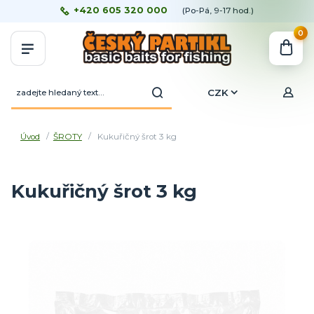
+420 605 320 000
(Po-Pá, 9-17 hod.)
0
CZK
Úvod
ŠROTY
Kukuřičný šrot 3 kg
Kukuřičný šrot 3 kg