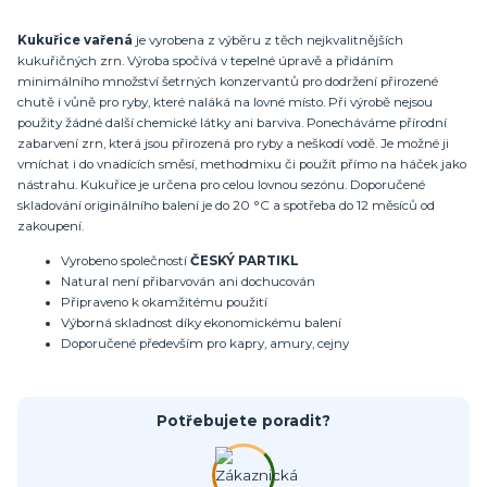
Kukuřice vařená
je vyrobena z výběru z těch nejkvalitnějších
kukuřičných zrn. Výroba spočívá v tepelné úpravě a přidáním
minimálního množství šetrných konzervantů pro dodržení přirozené
chutě i vůně pro ryby, které naláká na lovné místo. Při výrobě nejsou
použity žádné další chemické látky ani barviva. Ponecháváme přírodní
zabarvení zrn, která jsou přirozená pro ryby a neškodí vodě. Je možné ji
vmíchat i do vnadících směsí, methodmixu či použít přímo na háček jako
nástrahu. Kukuřice je určena pro celou lovnou sezónu. Doporučené
skladování originálního balení je do 20 °C a spotřeba do 12 měsíců od
zakoupení.
Vyrobeno společností
ČESKÝ PARTIKL
Natural není přibarvován ani dochucován
Připraveno k okamžitému použití
Výborná skladnost díky ekonomickému balení
Doporučené především pro kapry, amury, cejny
Potřebujete poradit?