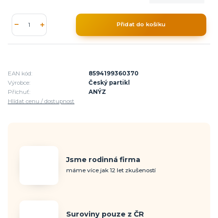
Přidat do košíku
EAN kód:
8594199360370
Výrobce:
Český partikl
Příchuť:
ANÝZ
Hlídat cenu / dostupnost
Jsme rodinná firma
máme více jak 12 let zkušeností
Suroviny pouze z ČR