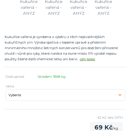
Kukuřice vařená je vyrobena z výběru z těch nejkvalitnějších
kukuřičných zrn. Výroba spočívá v tepelné úpravě a přidáním
minimálního množství šetrných konzervantů pro dodržení přirozené
chutě i vůně pro ryby, které naláká na lovné místo. Při výrobě nejsou
použity žádné další chemické látky ani barvi...
celý popis
Dostupnost
Skladem 1868 kg
Váha
62 Kč
bez DPH
69 Kč
/
kg