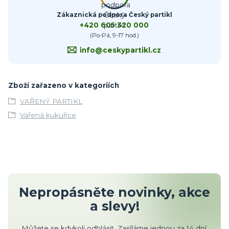
Zákaznická podpora Český partikl
+420 605 320 000
(Po-Pá, 9-17 hod.)
info@ceskypartikl.cz
Zboží zařazeno v kategoriích
VAŘENÝ PARTIKL
Vařená kukuřice
Nepropásněte novinky, akce
a slevy!
Můžete se kdykoli odhlásit. Zasíláme jednou za 14 dní.