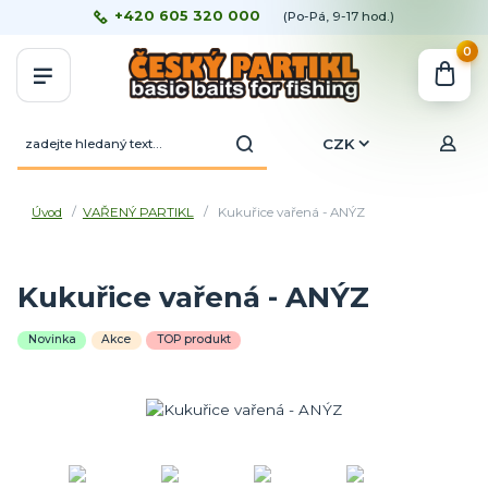
+420 605 320 000
(Po-Pá, 9-17 hod.)
0
CZK
Úvod
VAŘENÝ PARTIKL
Kukuřice vařená - ANÝZ
Kukuřice vařená - ANÝZ
Novinka
Akce
TOP produkt