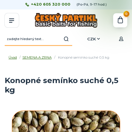
+420 605 320 000
(Po-Pá, 9-17 hod.)
0
CZK
Úvod
SEMENA A ZRNA
Konopné semínko suché 0,5 kg
Konopné semínko suché 0,5
kg