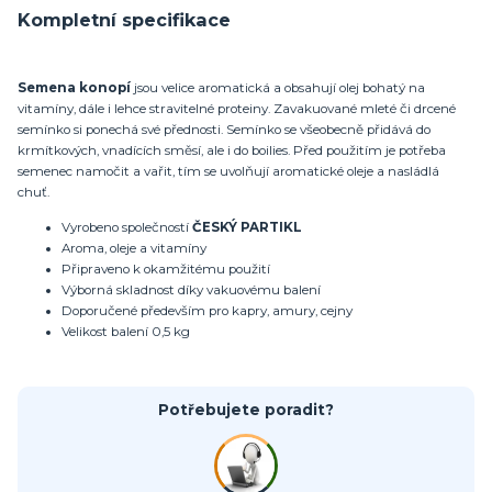
Kompletní specifikace
Semena konopí
jsou velice aromatická a obsahují olej bohatý na
vitamíny, dále i lehce stravitelné proteiny. Zavakuované mleté či drcené
semínko si ponechá své přednosti. Semínko se všeobecně přidává do
krmítkových, vnadících směsí, ale i do boilies. Před použitím je potřeba
semenec namočit a vařit, tím se uvolňují aromatické oleje a nasládlá
chuť.
Vyrobeno společností
ČESKÝ PARTIKL
Aroma, oleje a vitamíny
Připraveno k okamžitému použití
Výborná skladnost díky vakuovému balení
Doporučené především pro kapry, amury, cejny
Velikost balení 0,5 kg
Potřebujete poradit?