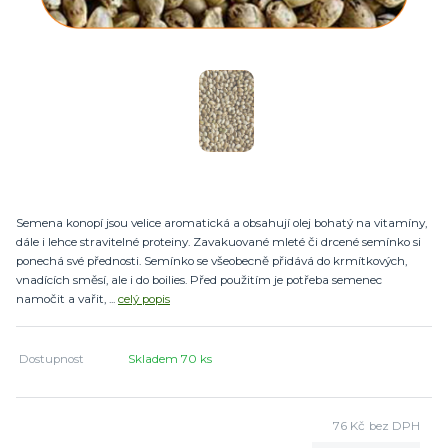
Semena konopí jsou velice aromatická a obsahují olej bohatý na vitamíny,
dále i lehce stravitelné proteiny. Zavakuované mleté či drcené semínko si
ponechá své přednosti. Semínko se všeobecně přidává do krmítkových,
vnadících směsí, ale i do boilies. Před použitím je potřeba semenec
namočit a vařit, ...
celý popis
Dostupnost
Skladem 70 ks
76 Kč
bez DPH