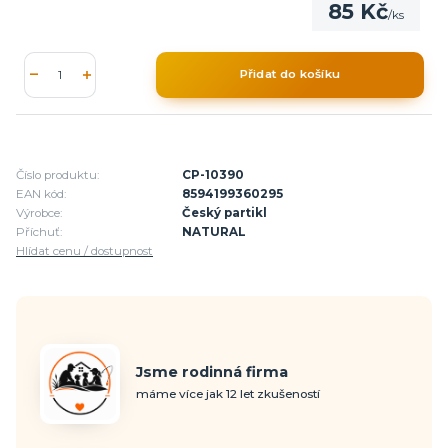
85 Kč
/
ks
Přidat do košíku
Číslo produktu:
CP-10390
EAN kód:
8594199360295
Výrobce:
Český partikl
Příchuť:
NATURAL
Hlídat cenu / dostupnost
Jsme rodinná firma
máme více jak 12 let zkušeností